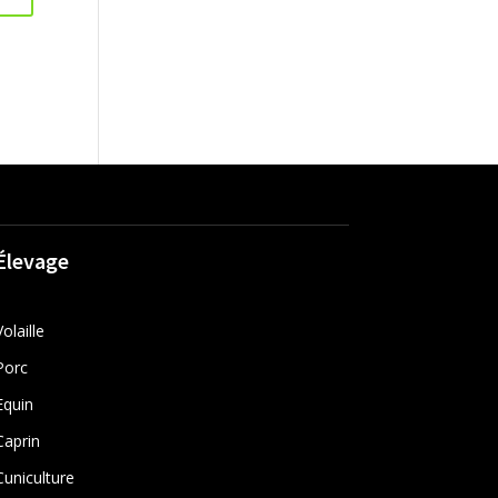
Élevage
Volaille
Porc
Equin
Caprin
Cuniculture