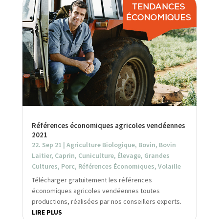
Références économiques agricoles vendéennes
2021
22. Sep 21
|
Agriculture Biologique
,
Bovin
,
Bovin
Laitier
,
Caprin
,
Cuniculture
,
Élevage
,
Grandes
Cultures
,
Porc
,
Références Économiques
,
Volaille
Télécharger gratuitement les références
économiques agricoles vendéennes toutes
productions, réalisées par nos conseillers experts.
LIRE PLUS