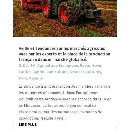
Veille et tendances sur les marchés agricoles
vues par les experts et la place de la production
française dans un marché globalisé.
3. Déc 19
|
Agriculture Biologique
,
Bovin
,
Bovin
Laitier
,
Caprin
,
Cuniculture
,
Grandes Cultures
,
Porc
,
Volaille
La tendance à la libéralisation des marchés a marqué
les dernières décennies. L’Union Européenne
poursuit cette tendance avec les accords du CETA et
du Mercosur, où toutefois l’enjeu se focalise
clairement autour des normes sur les modes de
production. Prélude à une...
LIRE PLUS