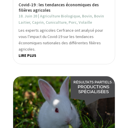
Covid-19 : les tendances économiques des
filières agricoles
18. Juin 20
|
Agriculture Biologique
,
Bovin
,
Bovin
Laitier
,
Caprin
,
Cuniculture
,
Porc
,
Volaille
Les experts agricoles Cerfrance ont analysé pour
vous l’impact du Covid-19 sur les tendances
économiques nationales des différentes filières
agricoles.
LIRE PLUS