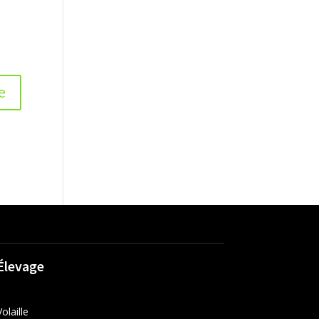
Élevage
Volaille