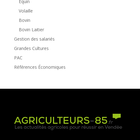
Equin
Volaille
Bovin
Bovin Laitier
Gestion des salariés
Grandes Cultures
PAC
Références Économiques