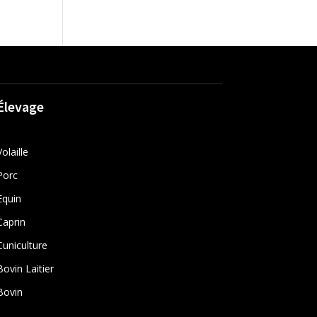
Élevage
Volaille
Porc
Equin
Caprin
Cuniculture
Bovin Laitier
Bovin