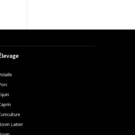
Élevage
Volaille
Porc
Equin
Caprin
Cuniculture
Bovin Laitier
Bovin