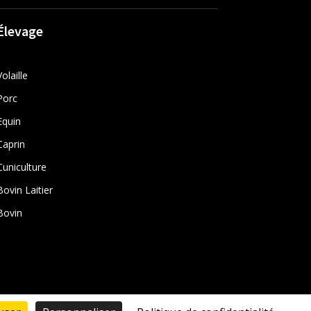
Élevage
Volaille
Porc
Equin
Caprin
Cuniculture
Bovin Laitier
Bovin