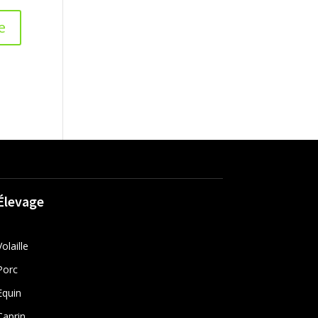
Élevage
Volaille
Porc
Equin
Caprin