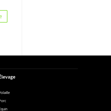
Élevage
Volaille
Porc
Equin