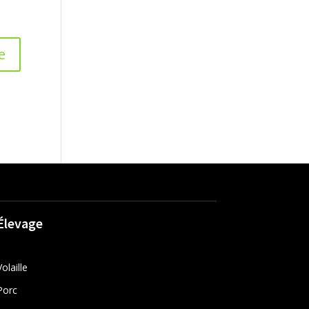
Élevage
Volaille
Porc