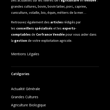
Des actualités sur les filières de l’
agriculture
en
Vendée
:
grandes cultures, bovin, bovin laitier, porc, caprine,
cuniculture, volaille, bio, équin, métiers de la mer…
Retrouvez également des
articles
rédigés par
les
conseillers spécialisés
et les
experts-
comptables
de
Cerfrance Vendée
pour vous aider dans
la
gestion
de votre exploitation agricole.
Mentions Légales
Catégories
Actualité Générale
Grandes Cultures
Agriculture Biologique