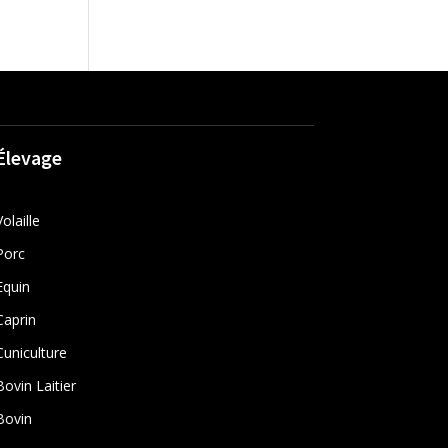
Élevage
Volaille
Porc
Equin
Caprin
Cuniculture
Bovin Laitier
Bovin