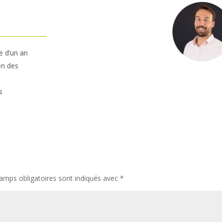
e d’un an
en des
s
amps obligatoires sont indiqués avec
*