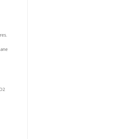
res.
hane
e
s
CO2