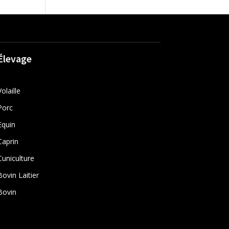
Élevage
Volaille
Porc
Equin
Caprin
Cuniculture
Bovin Laitier
Bovin