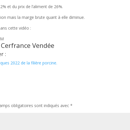
% et du prix de l’aliment de 26%.
ion mais la marge brute quant à elle diminue.
dans cette vidéo :
xM
e
Cerfrance Vendée
r :
ues 2022 de la filière porcine.
amps obligatoires sont indiqués avec
*