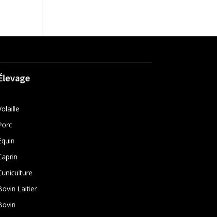
Élevage
Volaille
Porc
Equin
Caprin
Cuniculture
Bovin Laitier
Bovin