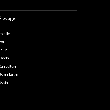
Élevage
Volaille
Porc
Equin
Caprin
Cuniculture
Bovin Laitier
Bovin