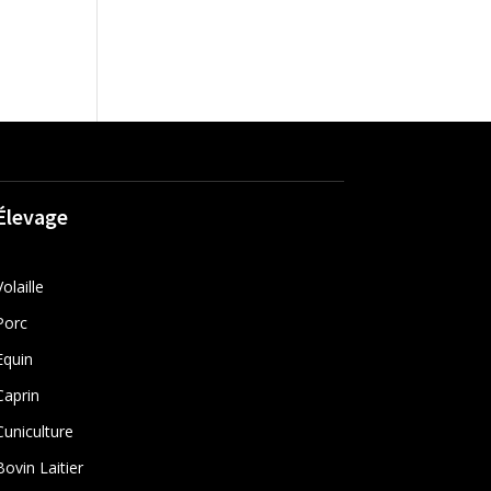
Élevage
Volaille
Porc
Equin
Caprin
Cuniculture
Bovin Laitier