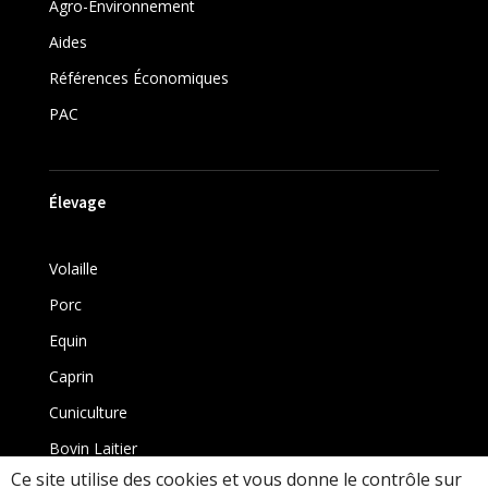
Agro-Environnement
Aides
Références Économiques
PAC
Élevage
Volaille
Porc
Equin
Caprin
Cuniculture
Bovin Laitier
Ce site utilise des cookies et vous donne le contrôle sur
Bovin