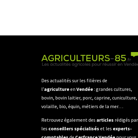
Des actualités sur les filières de
l’
agriculture
en
Vendée
: grandes cultures,
bovin, bovin laitier, porc, caprine, cuniculture,
volaille, bio, équin, métiers de la mer…
Retrouvez également des
articles
rédigés pa
les
conseillers spécialisés
et les
experts-
comptables
de
Cerfrance Vendée
pour vous