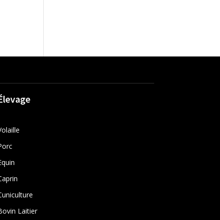
Élevage
Volaille
Porc
Equin
Caprin
Cuniculture
Bovin Laitier