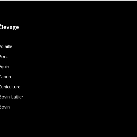
Élevage
Volaille
Porc
Equin
Caprin
Cuniculture
Bovin Laitier
Bovin