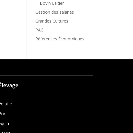
Bovin Laitier
Gestion des salariés
Grandes Cultures
PAC
Références Économiques
Élevage
Volaille
Porc
Equin