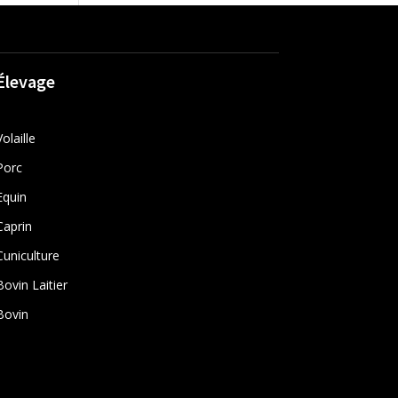
Élevage
Volaille
Porc
Equin
Caprin
Cuniculture
Bovin Laitier
Bovin