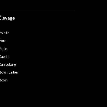
Élevage
Volaille
Porc
Equin
Caprin
Cuniculture
Bovin Laitier
Bovin