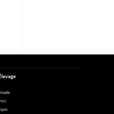
Élevage
Volaille
Porc
Equin