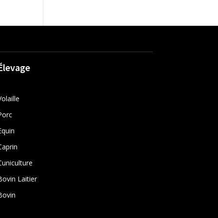
Élevage
Volaille
Porc
Equin
Caprin
Cuniculture
Bovin Laitier
Bovin