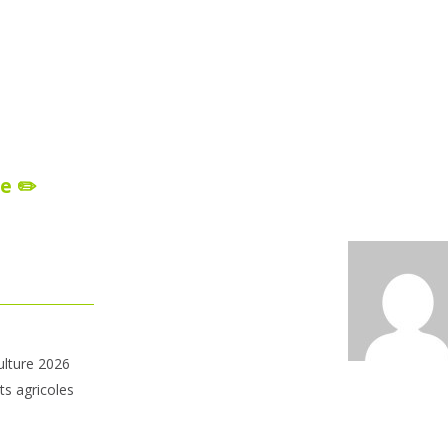
e ✏️
ulture 2026
ts agricoles