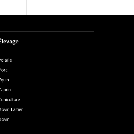
Élevage
Volaille
Porc
Equin
Caprin
Cuniculture
Bovin Laitier
Bovin