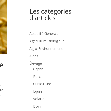
Les catégories
d'articles
Actualité Générale
Agriculture Biologique
Agro-Environnement
Aides
té
Élevage
Caprin
Porc
Cuniculture
s
té.
Equin
re
Volaille
Bovin