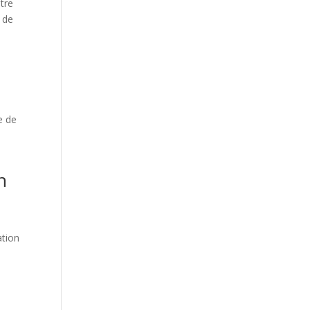
stre
t de
e de
n
ation