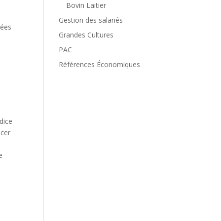
Bovin Laitier
s
Gestion des salariés
mées
Grandes Cultures
PAC
Références Économiques
dice
ncer
e