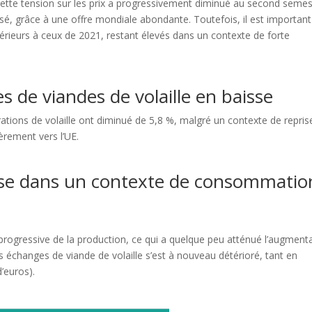
e. Cette tension sur les prix a progressivement diminué au second seme
issé, grâce à une offre mondiale abondante. Toutefois, il est importan
érieurs à ceux de 2021, restant élevés dans un contexte de forte
s de viandes de volaille en baisse
ations de volaille ont diminué de 5,8 %, malgré un contexte de repris
ièrement vers l’UE.
sse dans un contexte de consommatio
progressive de la production, ce qui a quelque peu atténué l’augment
s échanges de viande de volaille s’est à nouveau détérioré, tant en
d’euros).