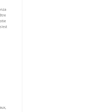
uenza
être
otie
s’est
aux,