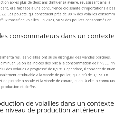
ction après plus de deux ans d’influenza aviaire, réussissant ainsi à
nt, elle fait face à une concurrence croissante d’importations à ba
2022. Les poulets, qui constituent près de 80 % des volailles consom
’afflux massif de volailles. En 2023, 50 % des poulets consommés en
des consommateurs dans un contexte
alimentaires, les volailles ont su se distinguer des viandes porcines,
iminuer. Selon les indices des prix à la consommation de l’INSEE, l’in
ui des volailles a progressé de 8,9 %. Cependant, il convient de nua
alement attribuable à la viande de poulet, qui a crû de 3,1 %. En
 de pintade a reculé et la viande de canard, quant à elle, a connu un
production et d’offre.
duction de volailles dans un contexte
le niveau de production antérieure