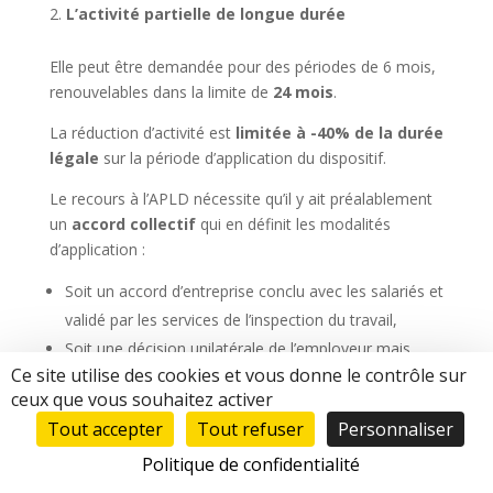
L’activité partielle de longue durée
Elle peut être demandée pour des périodes de 6 mois,
renouvelables dans la limite de
24 mois
.
La réduction d’activité est
limitée à -40% de la durée
légale
sur la période d’application du dispositif.
Le recours à l’APLD nécessite qu’il y ait préalablement
un
accord collectif
qui en définit les modalités
d’application :
Soit un accord d’entreprise conclu avec les salariés et
validé par les services de l’inspection du travail,
Soit une décision unilatérale de l’employeur mais
Ce site utilise des cookies et vous donne le contrôle sur
uniquement si un accord de branche a été
ceux que vous souhaitez activer
préalablement négocié par les partenaires sociaux et
Tout accepter
Tout refuser
Personnaliser
étendu.
Politique de confidentialité
L’indemnisation du salarié est de
70%
de son salaire