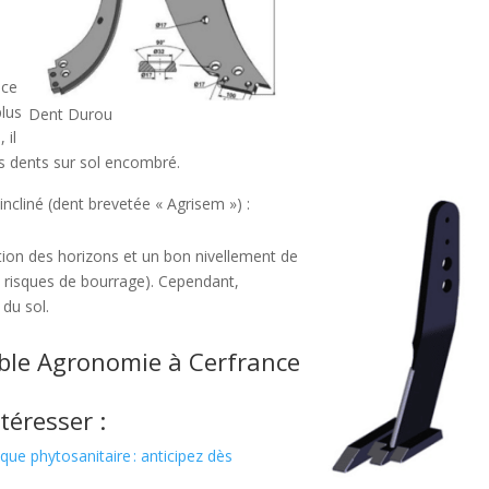
ace
plus
Dent Durou
 il
s dents sur sol encombré.
ncliné (dent brevetée « Agrisem ») :
tion des horizons et un bon nivellement de
s risques de bourrage). Cependant,
 du sol.
ble Agronomie à
Cerfrance
téresser :
ique phytosanitaire : anticipez dès