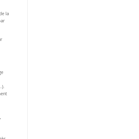
de la
par
ur
,
ge
…).
ment
r
très