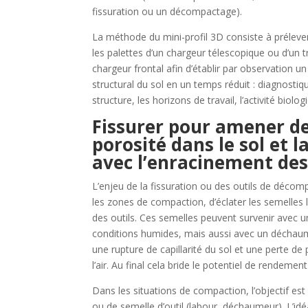
fissuration ou un décompactage).
La méthode du mini-profil 3D consiste à préleve
les palettes d’un chargeur télescopique ou d’un t
chargeur frontal afin d’établir par observation un
structural du sol en un temps réduit : diagnostiq
structure, les horizons de travail, l’activité biolog
Fissurer pour amener de
porosité dans le sol et l
avec l’enracinement des
L’enjeu de la fissuration ou des outils de décom
les zones de compaction, d’éclater les semelles
des outils. Ces semelles peuvent survenir avec u
conditions humides, mais aussi avec un déchaumeu
une rupture de capillarité du sol et une perte de 
l’air. Au final cela bride le potentiel de rendem
Dans les situations de compaction, l’objectif e
ou de semelle d’outil (labour, déchaumeur). L’idé