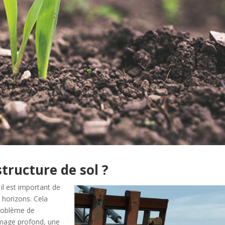
ructure de sol ?
 il est important de
s horizons. Cela
problème de
umage profond, une