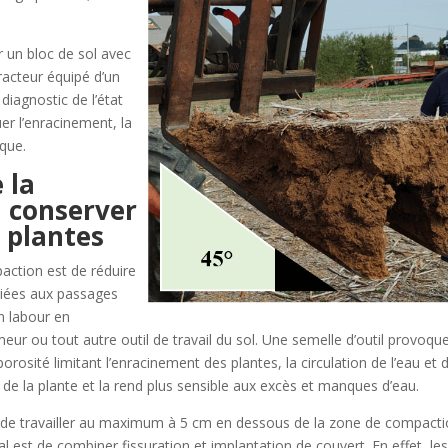
r un bloc de sol avec
racteur équipé d’un
 diagnostic de l’état
uer l’enracinement, la
ique.
 la
a conserver
 plantes
paction est de réduire
 liées aux passages
n labour en
r ou tout autre outil de travail du sol. Une semelle d’outil provoqu
porosité limitant l’enracinement des plantes, la circulation de l’eau et 
ent de la plante et la rend plus sensible aux excès et manques d’eau.
st de travailler au maximum à 5 cm en dessous de la zone de compact
al est de combiner fissuration et implantation de couvert. En effet, le