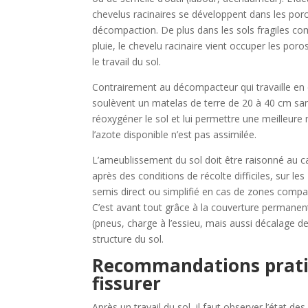
chevelus racinaires se développent dans les porosi
décompaction. De plus dans les sols fragiles co
pluie, le chevelu racinaire vient occuper les poros
le travail du sol.
Contrairement au décompacteur qui travaille en é
soulèvent un matelas de terre de 20 à 40 cm san
réoxygéner le sol et lui permettre une meilleure
l’azote disponible n’est pas assimilée.
L’ameublissement du sol doit être raisonné au cas
après des conditions de récolte difficiles, sur l
semis direct ou simplifié en cas de zones compa
C’est avant tout grâce à la couverture permanen
(pneus, charge à l’essieu, mais aussi décalage de
structure du sol.
Recommandations pratiqu
fissurer
Après un travail du sol, il faut observer l’état de