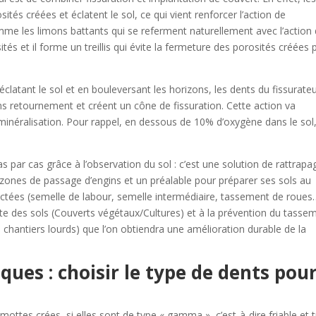
tés créées et éclatent le sol, ce qui vient renforcer l’action de
mme les limons battants qui se referment naturellement avec l’action 
ités et il forme un treillis qui évite la fermeture des porosités créées 
clatant le sol et en bouleversant les horizons, les dents du fissurate
s retournement et créent un cône de fissuration. Cette action va
 minéralisation. Pour rappel, en dessous de 10% d’oxygène dans le sol
 par cas grâce à l’observation du sol : c’est une solution de rattrapa
es zones de passage d’engins et un préalable pour préparer ses sols au
ctées (semelle de labour, semelle intermédiaire, tassement de roues
te des sols (Couverts végétaux/Cultures) et à la prévention du tasse
 chantiers lourds) que l’on obtiendra une amélioration durable de la
es : choisir le type de dents pou
s mottes crées, si elles sont de type « gamma », c’est-à-dire friable et 