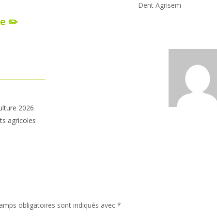
Dent Agrisem
e ✏️
ulture 2026
ts agricoles
amps obligatoires sont indiqués avec
*