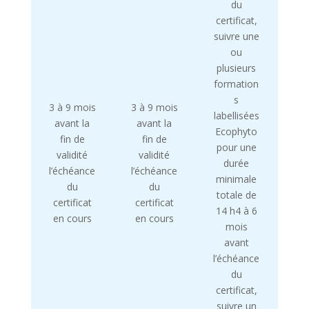
du
certificat,
suivre une
ou
plusieurs
formation
s
3 à 9 mois
3 à 9 mois
labellisées
avant la
avant la
Ecophyto
fin de
fin de
pour une
validité
validité
durée
l’échéance
l’échéance
minimale
du
du
totale de
certificat
certificat
14 h4 à 6
en cours
en cours
mois
avant
l’échéance
du
certificat,
suivre un