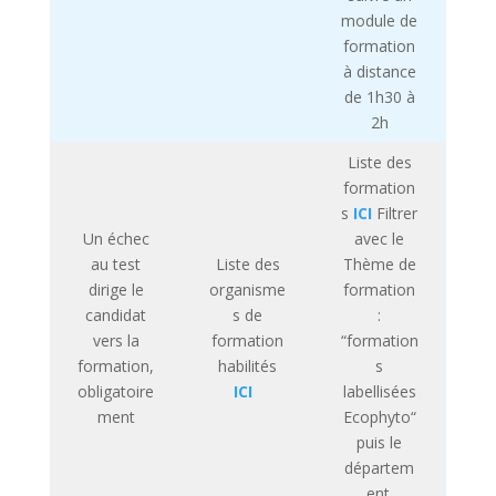
module de
formation
à distance
de 1h30 à
2h
Liste des
formation
s
ICI
Filtrer
Un échec
avec le
au test
Liste des
Thème de
dirige le
organisme
formation
candidat
s de
:
vers la
formation
“formation
formation,
habilités
s
obligatoire
ICI
labellisées
ment
Ecophyto“
puis le
départem
ent.