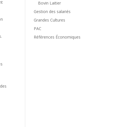
nt
Bovin Laitier
Gestion des salariés
en
Grandes Cultures
PAC
s.
Références Économiques
es
ides