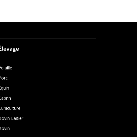
Élevage
Volaille
Porc
Equin
Caprin
Cuniculture
Bovin Laitier
Bovin