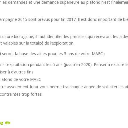
r les demandes et une demande supérieure au plafond n’est finaleme
mpagne 2015 sont prévus pour fin 2017. Il est donc important de bi
lture biologique, il faut identifier les parcelles qui recevront les aide
lables sur la totalité de l’exploitation.
ui seront la base des aides pour les 5 ans de votre MAEC :
s l’exploitation pendant les 5 ans (jusqu’en 2020). Penser à exclure l
iser à d’autres fins
 plafond de votre MAEC
re assolement futur vous permettra chaque année de solliciter les a
ontraintes trop fortes.
e ✏️