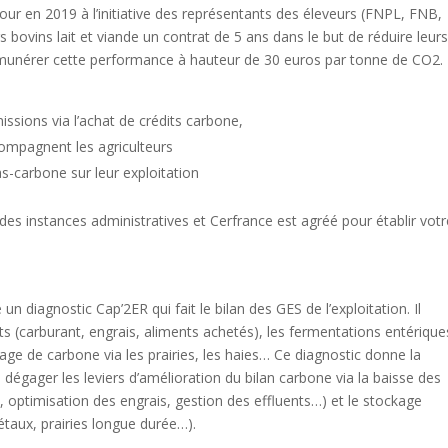
our en 2019 à l’initiative des représentants des éleveurs (FNPL, FNB,
bovins lait et viande un contrat de 5 ans dans le but de réduire leur
rémunérer cette performance à hauteur de 30 euros par tonne de CO2.
ssions via l’achat de crédits carbone,
compagnent les agriculteurs
s-carbone sur leur exploitation
 des instances administratives et Cerfrance est agréé pour établir vot
 diagnostic Cap’2ER qui fait le bilan des GES de l’exploitation. Il
ants (carburant, engrais, aliments achetés), les fermentations entérique
age de carbone via les prairies, les haies… Ce diagnostic donne la
e dégager les leviers d’amélioration du bilan carbone via la baisse des
, optimisation des engrais, gestion des effluents…) et le stockage
étaux, prairies longue durée…).