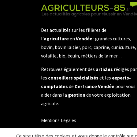
Des actualités sur les filières de
l’
agriculture
en
Vendée
: grandes cultures,
bovin, bovin laitier, porc, caprine, cuniculture,
volaille, bio, équin, métiers de la mer…
Retrouvez également des
articles
rédigés pa
les
conseillers spécialisés
et les
experts-
comptables
de
Cerfrance Vendée
pour vous
aider dans la
gestion
de votre exploitation
agricole.
Mentions Légales
Ce site utilise des cookies et vous donne le contrôle sur