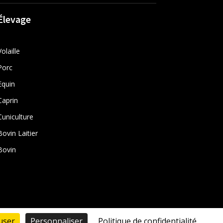
Élevage
Volaille
Porc
Equin
Caprin
Cuniculture
Bovin Laitier
Bovin
user
Personnaliser
Politique de confidentialité