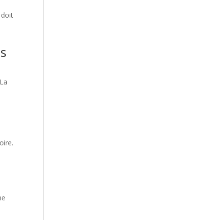
 doit
es
 La
oire.
me