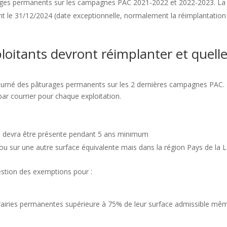
urages permanents sur les campagnes PAC 2021-2022 et 2022-2023. La
ant le 31/12/2024 (date exceptionnelle, normalement la réimplantation
oitants devront réimplanter et quell
tourné des pâturages permanents sur les 2 dernières campagnes PAC.
 par courrier pour chaque exploitation.
qui devra être présente pendant 5 ans minimum
e ou sur une autre surface équivalente mais dans la région Pays de la L
stion des exemptions pour :
 prairies permanentes supérieure à 75% de leur surface admissible mê