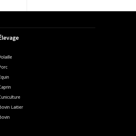
Élevage
Volaille
Porc
Equin
Caprin
Cuniculture
Bovin Laitier
Bovin