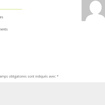
les
ments
amps obligatoires sont indiqués avec
*