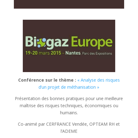
Con
fér
ence sur le th
ème :
« Analyse des r
isques
d’un projet de méthanisation »
Présentation des bonnes pratiques pour une meilleure
maîtrise des risques techniques, économiques ou
humains.
Co-animé par CERFRANCE Vendée, OPTEAM RH et
l’ADEME