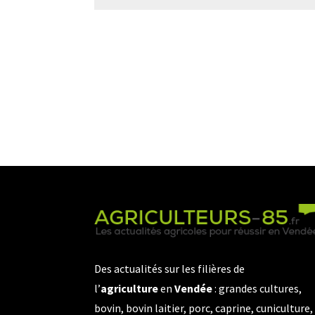
Des actualités sur les filières de
l’
agriculture
en
Vendée
: grandes cultures,
bovin, bovin laitier, porc, caprine, cuniculture,