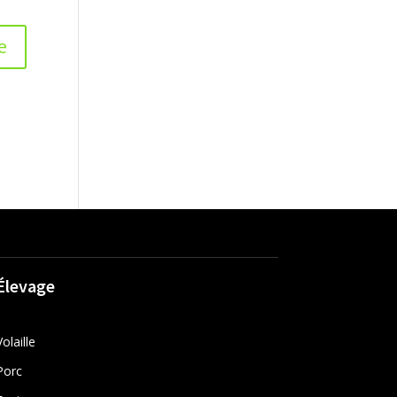
Élevage
Volaille
Porc