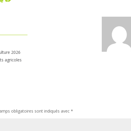
e ✏️
ulture 2026
ts agricoles
amps obligatoires sont indiqués avec
*