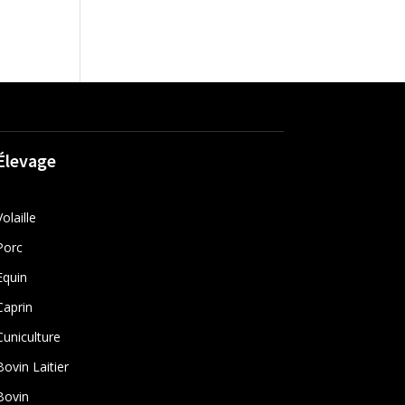
Élevage
Volaille
Porc
Equin
Caprin
Cuniculture
Bovin Laitier
Bovin