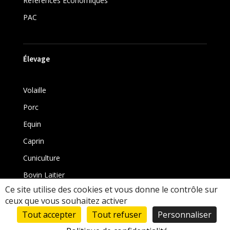
Références Économiques
PAC
Élevage
Volaille
Porc
Equin
Caprin
Cuniculture
Bovin Laitier
Ce site utilise des cookies et vous donne le contrôle sur
Bovin
ceux que vous souhaitez activer
Tout accepter
Tout refuser
Personnaliser