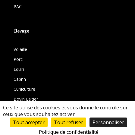
PAC
Élevage
Volaille
Porc
Equin
Caprin
Cuniculture
Bovin Laitier
Ce site utilise des cookies et vous donne le contrôle sur
Bovin
ceux que vous souhaitez activer
Tout accepter
Tout refuser
Personnaliser
Politique de confidentialité