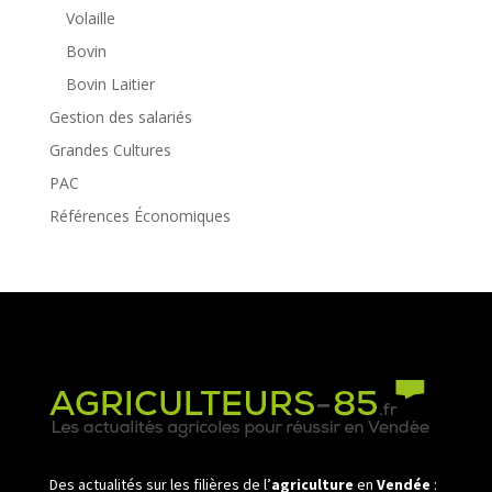
Volaille
Bovin
Bovin Laitier
Gestion des salariés
Grandes Cultures
PAC
Références Économiques
Des actualités sur les filières de l’
agriculture
en
Vendée
: