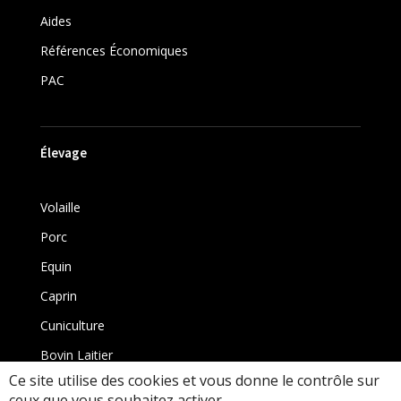
Aides
Références Économiques
PAC
Élevage
Volaille
Porc
Equin
Caprin
Cuniculture
Bovin Laitier
Ce site utilise des cookies et vous donne le contrôle sur
Bovin
ceux que vous souhaitez activer