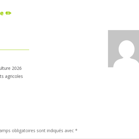
e ✏️
ulture 2026
ts agricoles
amps obligatoires sont indiqués avec
*