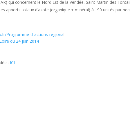
ZAR) qui concernent le Nord Est de la Vendée, Saint Martin des Fonta
es apports totaux d’azote (organique + minéral) à 190 unités par hec
ouv.fr/Programme-d-actions-regiona
l
Loire du 24 juin 2014
ndée :
ICI