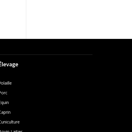
Élevage
Volaille
Porc
Equin
Caprin
Cuniculture
Bovin Laitier