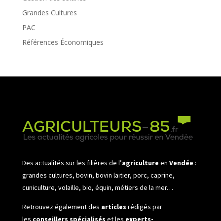
Grandes Cultures
PAC
Références Économiques
Des actualités sur les filières de l’
agriculture
en
Vendée
:
grandes cultures, bovin, bovin laitier, porc, caprine,
cuniculture, volaille, bio, équin, métiers de la mer…
Retrouvez également des
articles
rédigés par
les
conseillers spécialisés
et les
experts-