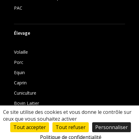
PAC
Élevage
Volaille
Porc
Equin
Caprin
Cuniculture
Bovin Laitier
Ce site utilise des cookies et vous donne le contrôle sur
Bovin
ceux que vous souhaitez activer
Tout accepter
Tout refuser
Personnaliser
Politique de confidentialité