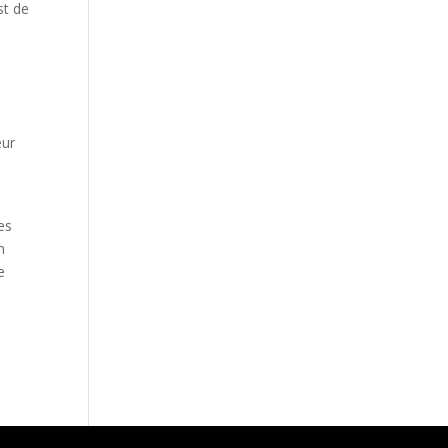
st de
eur
es
n
e