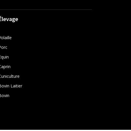
Élevage
Volaille
Porc
Equin
Caprin
Cuniculture
Bovin Laitier
Bovin