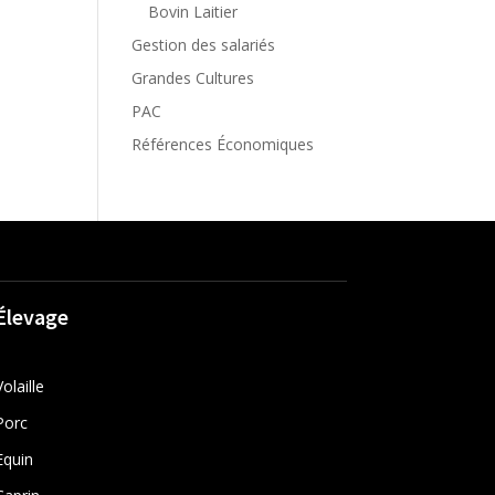
Bovin Laitier
Gestion des salariés
Grandes Cultures
PAC
Références Économiques
Élevage
Volaille
Porc
Equin