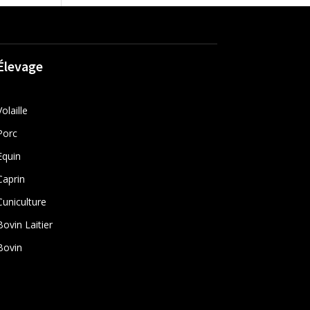
Élevage
Volaille
Porc
Equin
Caprin
Cuniculture
Bovin Laitier
Bovin