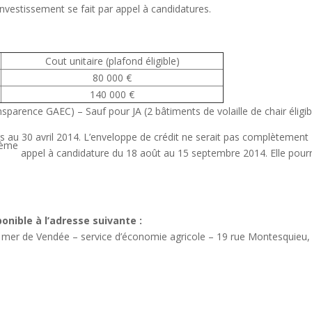
investissement se fait par appel à candidatures.
Cout unitaire (plafond éligible)
80 000 €
140 000 €
nsparence GAEC) – Sauf pour JA (2 bâtiments de volaille de chair éligib
s au 30 avril 2014. L’enveloppe de crédit ne serait pas complètement
ème
appel à candidature du 18 août au 15 septembre 2014. Elle pourr
onible à l’adresse suivante :
la mer de Vendée – service d’économie agricole – 19 rue Montesquieu