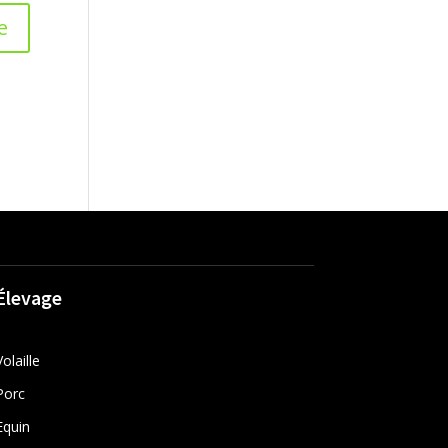
Élevage
Volaille
Porc
Equin