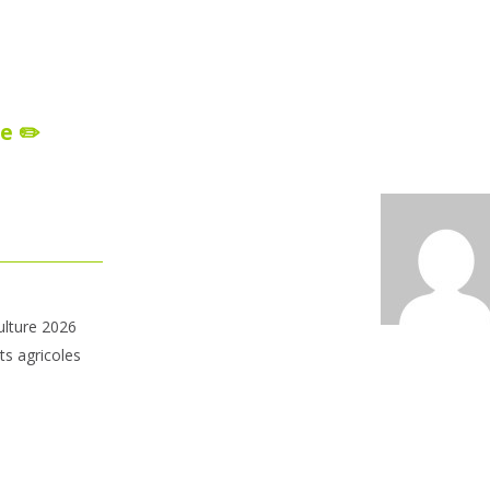
e ✏️
ulture 2026
ts agricoles