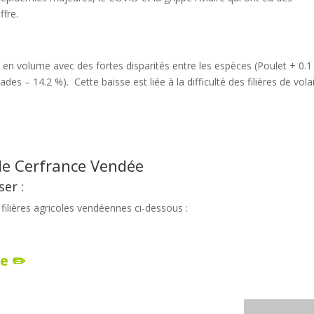
fre.
% en volume avec des fortes disparités entre les espèces (Poulet + 0.1
es – 14.2 %). Cette baisse est liée à la difficulté des filières de volai
 de
Cerfrance Vendée
ser :
ilières agricoles vendéennes ci-dessous :
e ✏️