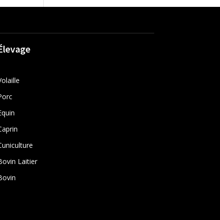
Élevage
Volaille
Porc
Equin
Caprin
Cuniculture
Bovin Laitier
Bovin