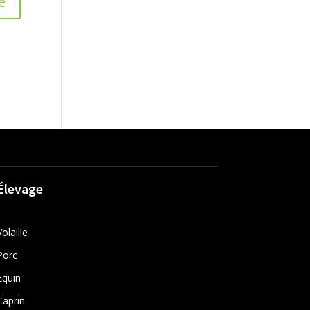
Élevage
Volaille
Porc
Equin
Caprin