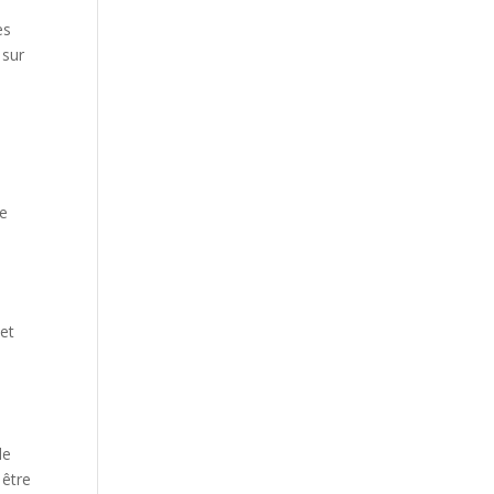
es
 sur
de
 et
le
 être