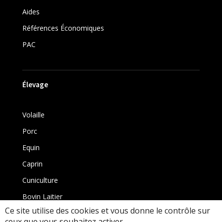
Aides
Références Économiques
PAC
Élevage
Volaille
Porc
Equin
Caprin
Cuniculture
Bovin Laitier
Ce site utilise des cookies et vous donne le contrôle sur
Bovin
ceux que vous souhaitez activer