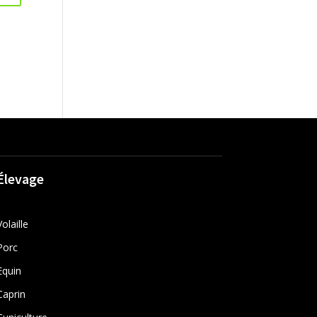
Élevage
Volaille
Porc
Equin
Caprin