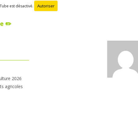
Autoriser
Tube est désactivé.
e ✏️
ulture 2026
ts agricoles